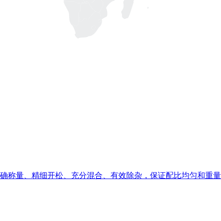
确称量、精细开松、充分混合、有效除杂，保证配比均匀和重量c