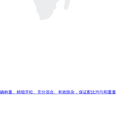
确称量、精细开松、充分混合、有效除杂，保证配比均匀和重量c